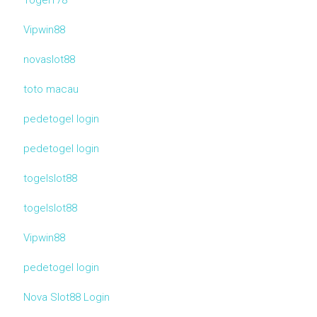
Togel178
Vipwin88
novaslot88
toto macau
pedetogel login
pedetogel login
togelslot88
togelslot88
Vipwin88
pedetogel login
Nova Slot88 Login