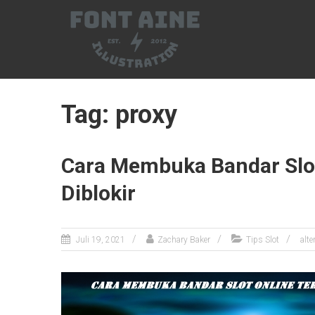
Skip
BLOG
to
content
UTAMA
PARA
PENJUDI
ONLINE
Tag: proxy
Trik
Main
Cara Membuka Bandar Slot
Togel,
Casino,
Diblokir
Slot,
Judi
Bola
Juli 19, 2021
Zachary Baker
Tips Slot
alte