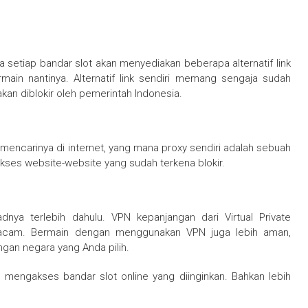
ya setiap bandar slot akan menyediakan beberapa alternatif link
main nantinya. Alternatif link sendiri memang sengaja sudah
kan diblokir oleh pemerintah Indonesia.
encarinya di internet, yang mana proxy sendiri adalah sebuah
ses website-website yang sudah terkena blokir.
ya terlebih dahulu. VPN kepanjangan dari Virtual Private
acam. Bermain dengan menggunakan VPN juga lebih aman,
gan negara yang Anda pilih.
 mengakses bandar slot online yang diinginkan. Bahkan lebih