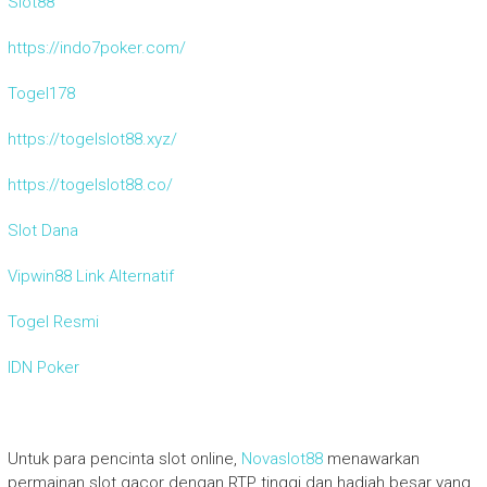
Slot88
https://indo7poker.com/
Togel178
https://togelslot88.xyz/
https://togelslot88.co/
Slot Dana
Vipwin88 Link Alternatif
Togel Resmi
IDN Poker
Untuk para pencinta slot online,
Novaslot88
menawarkan
permainan slot gacor dengan RTP tinggi dan hadiah besar yang