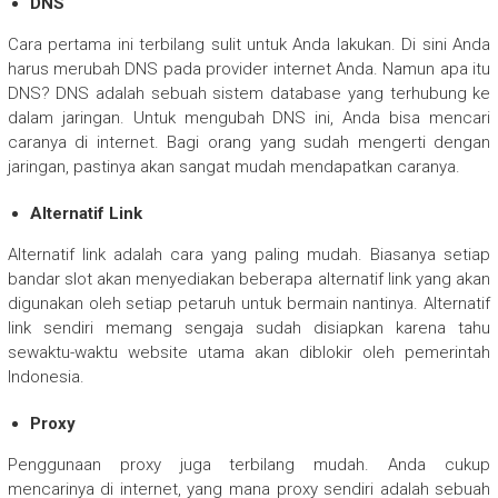
DNS
Cara pertama ini terbilang sulit untuk Anda lakukan. Di sini Anda
harus merubah DNS pada provider internet Anda. Namun apa itu
DNS? DNS adalah sebuah sistem database yang terhubung ke
dalam jaringan. Untuk mengubah DNS ini, Anda bisa mencari
caranya di internet. Bagi orang yang sudah mengerti dengan
jaringan, pastinya akan sangat mudah mendapatkan caranya.
Alternatif Link
Alternatif link adalah cara yang paling mudah. Biasanya setiap
bandar slot akan menyediakan beberapa alternatif link yang akan
digunakan oleh setiap petaruh untuk bermain nantinya. Alternatif
link sendiri memang sengaja sudah disiapkan karena tahu
sewaktu-waktu website utama akan diblokir oleh pemerintah
Indonesia.
Proxy
Penggunaan proxy juga terbilang mudah. Anda cukup
mencarinya di internet, yang mana proxy sendiri adalah sebuah