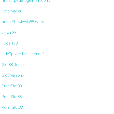
https://pedetogelmain.com/
Toto Macau
https://linkvipwin88.com/
vipwin88
Togel178
indo7poker link alternatif
Slot88 Resmi
Slot Mahjong
PutarSlot88
PutarSlot88
Putar Slot88