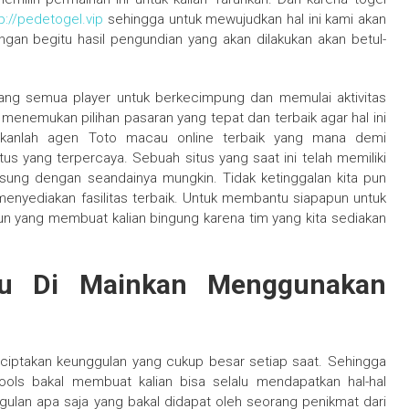
p://pedetogel.vip
sehingga untuk mewujudkan hal ini kami akan
gan begitu hasil pengundian yang akan dilakukan akan betul-
g semua player untuk berkecimpung dan memulai aktivitas
k menemukan pilihan pasaran yang tepat dan terbaik agar hal ini
akanlah agen Toto macau online terbaik yang mana demi
s yang terpercaya. Sebuah situs yang saat ini telah memiliki
gsung dengan seandainya mungkin. Tidak ketinggalan kita pun
menyediakan fasilitas terbaik. Untuk membantu siapapun untuk
 yang membuat kalian bingung karena tim yang kita sediakan
.
au Di Mainkan Menggunakan
nciptakan keunggulan yang cukup besar setiap saat. Sehingga
ols bakal membuat kalian bisa selalu mendapatkan hal-hal
gulan apa saja yang bakal didapat oleh seorang penikmat dari