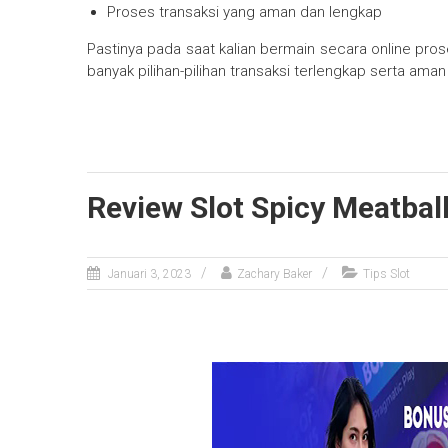
Proses transaksi yang aman dan lengkap
Pastinya pada saat kalian bermain secara online pro
banyak pilihan-pilihan transaksi terlengkap serta aman
Review Slot Spicy Meatba
Januari 3, 2023
Zachary Baker
Tips Slot