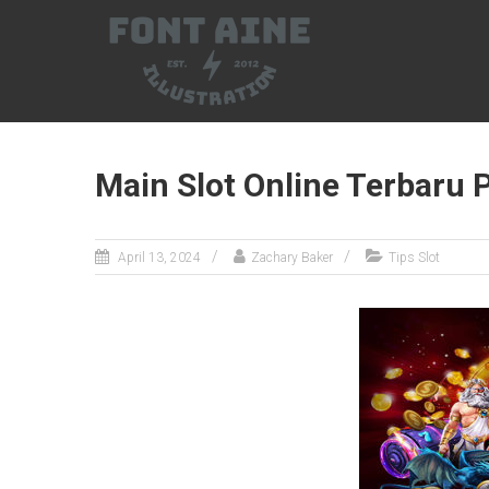
Skip
BLOG
to
content
UTAMA
PARA
PENJUDI
ONLINE
Main Slot Online Terbaru
Trik
Main
Togel,
April 13, 2024
Zachary Baker
Tips Slot
Casino,
Slot,
Judi
Bola