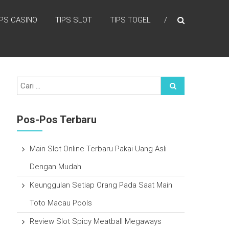
IPS CASINO
TIPS SLOT
TIPS TOGEL
Pos-Pos Terbaru
Main Slot Online Terbaru Pakai Uang Asli
Dengan Mudah
Keunggulan Setiap Orang Pada Saat Main
Toto Macau Pools
Review Slot Spicy Meatball Megaways