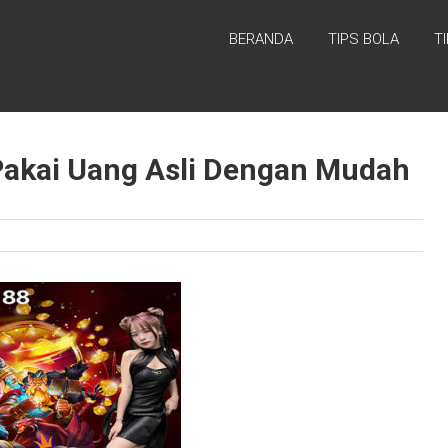
BERANDA
TIPS BOLA
T
 Pakai Uang Asli Dengan Mudah