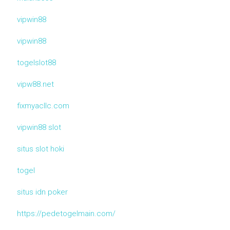
vipwin88
vipwin88
togelslot88
vipw88.net
fixmyacllc.com
vipwin88 slot
situs slot hoki
togel
situs idn poker
https://pedetogelmain.com/