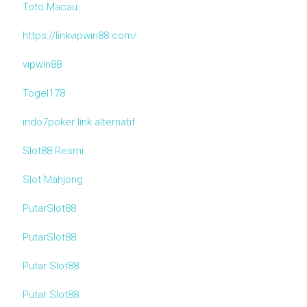
Toto Macau
https://linkvipwin88.com/
vipwin88
Togel178
indo7poker link alternatif
Slot88 Resmi
Slot Mahjong
PutarSlot88
PutarSlot88
Putar Slot88
Putar Slot88