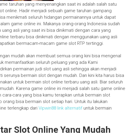
me taruhan yang menyenangkan saat ini adalah salah satu
lot online. Hadir menjadi sebuah game taruhan gampang
 bisa menikmati seluruh hidangan permainannya untuk dapat
alam game online ini. Makanya orang-orang Indonesia sudah
ang asli yang saat ini bisa dinikmati dengan cara yang
 online terbaru bisa dinikmati dengan menggunakan uang asli
dapatkan bermacam-macam game slot RTP tertinggi.
 dengan mudah akan membuat semua orang kini bisa mengenal
ntuk memanfaatkan seluruh peluang yang ada Kami
rkan permainan judi slot uang asli sehingga akan menjadi
serunya bermain slot dengan mudah. Dan kini kita harus bisa
nakan untuk bermain slot online terbaru uang asli. Biar seluruh
mudah. Karena game online ini menjadi salah satu game online
n cara-cara yang bisa kamu terapkan untuk bermain slot
rang bisa bermain slot setiap hari. Untuk itu lakukan
line terlengkap dari
Vipwin88 link alternatif
untuk bermain
tar Slot Online Yang Mudah