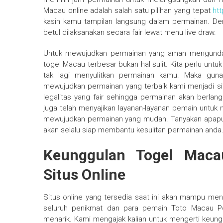
Macau online adalah salah satu pilihan yang tepat
htt
kasih kamu tampilan langsung dalam permainan. Den
betul dilaksanakan secara fair lewat menu live draw.
Untuk mewujudkan permainan yang aman mengundan
togel Macau terbesar bukan hal sulit. Kita perlu untu
tak lagi menyulitkan permainan kamu. Maka gun
mewujudkan permainan yang terbaik kami menjadi situ
legalitas yang fair sehingga permainan akan berlan
juga telah menyajikan layanan-layanan pemain untuk 
mewujudkan permainan yang mudah. Tanyakan apapun
akan selalu siap membantu kesulitan permainan anda
Keunggulan Togel Mac
Situs Online
Situs online yang tersedia saat ini akan mampu me
seluruh penikmat dan para pemain Toto Macau Po
menarik. Kami mengajak kalian untuk mengerti keung