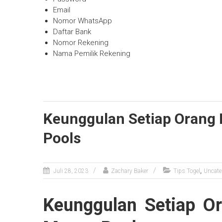
Email
Nomor WhatsApp
Daftar Bank
Nomor Rekening
Nama Pemilik Rekening
Keunggulan Setiap Orang 
Pools
,
Juli 28, 2023
Zachary Baker
Tips Togel
Uncate
Keunggulan Setiap O