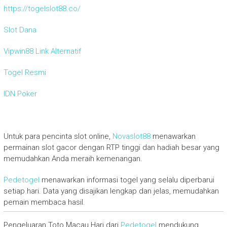
https://togelslot88.co/
Slot Dana
Vipwin88 Link Alternatif
Togel Resmi
IDN Poker
Untuk para pencinta slot online,
Novaslot88
menawarkan
permainan slot gacor dengan RTP tinggi dan hadiah besar yang
memudahkan Anda meraih kemenangan.
Pedetogel
menawarkan informasi togel yang selalu diperbarui
setiap hari. Data yang disajikan lengkap dan jelas, memudahkan
pemain membaca hasil.
Pengeluaran Toto Macau Hari dari
Pedetogel
mendukung