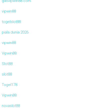
gasvipwin88.com
vipwin88
togelslot88
piala dunia 2026
vipwin88
Vipwin88
Slot88
slot88
Togel178
Vipwin88
novaslot88