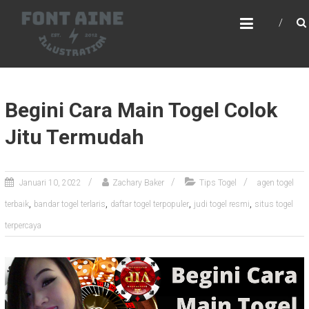
Skip
BLOG UTAMA PARA
to
PENJUDI ONLINE
content
Trik Main Togel, Casino, Slot, Judi Bola
Begini Cara Main Togel Colok
Jitu Termudah
Januari 10, 2022
Zachary Baker
Tips Togel
agen togel
,
,
,
,
terbaik
bandar togel terlaris
daftar togel terpopuler
judi togel resmi
situs togel
terpercaya