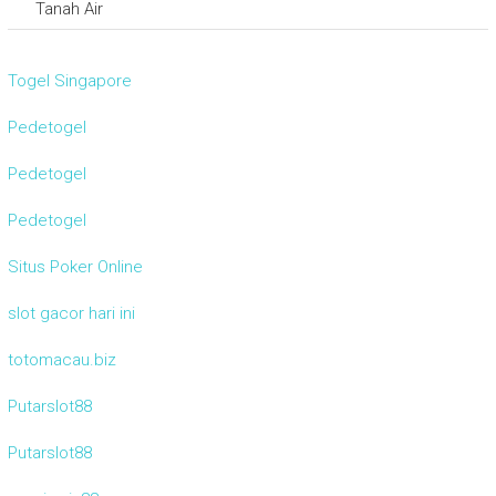
Tanah Air
Togel Singapore
Pedetogel
Pedetogel
Pedetogel
Situs Poker Online
slot gacor hari ini
totomacau.biz
Putarslot88
Putarslot88