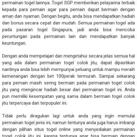
permainan togel lainnya. Togel SGP memberikan pelayanna terbaik
kepada para pemain agar para pemain dapat bermain dengan
aman dan nyaman. Dengan begitu, anda bisa mendapatkan hadiah
dan bonus secara cepat dan mudah. Semua permainan togel ada
pada pasaran togel Singapura, jadi anda bisa mencoba
peruntungan pada permainan lain dan mendapatkan banyak
keuntungan.
Dengan anda mempelajari dan mengetahui secara jelas semua hal
yang ada dalam permainan togel colok jitu, dapat dipastikan
nantinya anda bisa lebih mempunyai peluang untuk mampu meraih
kemenangan dengan bet 100perak termurah. Sampai sekarang
para pemain masih sering bermain pada permainan togel colok
jitu yang mengincar hadiah besar dari permainan togel ini. Anda
pun memiliki kesempatan yang sama dalam bermain togel colok
jitu terpercaya dan terpopuler ini.
Tidak perlu diragukan lagi untuk anda yang ingin memulai
permainan togel jenis ini, namun tentunya anda juga harus imbangi
dengan pilihan situs togel online yang menyediakan permainan
togel colok jitu ini, karena tentunya agar bisa bermain dengan