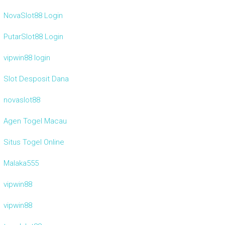
NovaSlot88 Login
PutarSlot88 Login
vipwin88 login
Slot Desposit Dana
novaslot88
Agen Togel Macau
Situs Togel Online
Malaka555
vipwin88
vipwin88