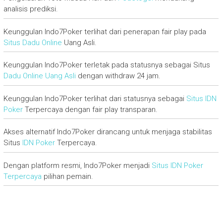
analisis prediksi.
Keunggulan Indo7Poker terlihat dari penerapan fair play pada
Situs Dadu Online
Uang Asli.
Keunggulan Indo7Poker terletak pada statusnya sebagai Situs
Dadu Online Uang Asli
dengan withdraw 24 jam.
Keunggulan Indo7Poker terlihat dari statusnya sebagai
Situs IDN
Poker
Terpercaya dengan fair play transparan.
Akses alternatif Indo7Poker dirancang untuk menjaga stabilitas
Situs
IDN Poker
Terpercaya.
Dengan platform resmi, Indo7Poker menjadi
Situs IDN Poker
Terpercaya
pilihan pemain.