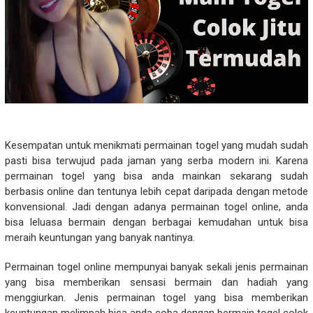
Kesempatan untuk menikmati permainan togel yang mudah sudah
pasti bisa terwujud pada jaman yang serba modern ini. Karena
permainan togel yang bisa anda mainkan sekarang sudah
berbasis online dan tentunya lebih cepat daripada dengan metode
konvensional. Jadi dengan adanya permainan togel online, anda
bisa leluasa bermain dengan berbagai kemudahan untuk bisa
meraih keuntungan yang banyak nantinya.
Permainan togel online mempunyai banyak sekali jenis permainan
yang bisa memberikan sensasi bermain dan hadiah yang
menggiurkan. Jenis permainan togel yang bisa memberikan
keuntungan melimpah bisa anda coba dengan bermain togel colok