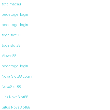
toto macau
pedetogel login
pedetogel login
togelslot88
togelslot88
Vipwin88
pedetogel login
Nova Slot88 Login
NovaSlot88
Link NovaSlot88
Situs NovaSlot88