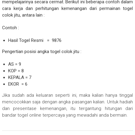
mempelajarinya secara cermat. Berikut ini beberapa contoh dalam
cara kerja dan perhitungan kemenangan dari permainan togel
colok jitu, antara lain :
Contoh :
Hasil Togel Resmi = 9876
Pengertian posisi angka togel colok jitu :
AS = 9
KOP = 8
KEPALA = 7
EKOR = 6
Jika sudah ada keluaran seperti ini, maka kalian hanya tinggal
mencocokkan saja dengan angka pasangan kalian. Untuk hadiah
dan presentase kemenangan, itu tergantung hitungan dari
bandar togel online terpercaya yang mewadahi anda bermain.