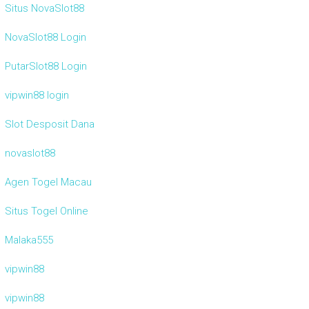
Situs NovaSlot88
NovaSlot88 Login
PutarSlot88 Login
vipwin88 login
Slot Desposit Dana
novaslot88
Agen Togel Macau
Situs Togel Online
Malaka555
vipwin88
vipwin88