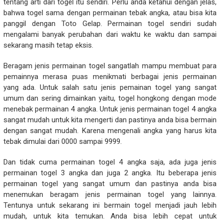
tentang arti dari togel itu sendiri. Perlu anda ketahui dengan jelas,
bahwa togel sama dengan permainan tebak angka, atau bisa kita
panggil dengan Toto Gelap. Permainan togel sendiri sudah
mengalami banyak perubahan dari waktu ke waktu dan sampai
sekarang masih tetap eksis.
Beragam jenis permainan togel sangatlah mampu membuat para
pemainnya merasa puas menikmati berbagai jenis permainan
yang ada. Untuk salah satu jenis pemainan togel yang sangat
umum dan sering dimainkan yaitu, togel hongkong dengan mode
menebak permainan 4 angka. Untuk jenis permainan togel 4 angka
sangat mudah untuk kita mengerti dan pastinya anda bisa bermain
dengan sangat mudah. Karena mengenali angka yang harus kita
tebak dimulai dari 0000 sampai 9999.
Dan tidak cuma permainan togel 4 angka saja, ada juga jenis
permainan togel 3 angka dan juga 2 angka. Itu beberapa jenis
permainan togel yang sangat umum dan pastinya anda bisa
menemukan beragam jenis permainan togel yang lainnya.
Tentunya untuk sekarang ini bermain togel menjadi jauh lebih
mudah, untuk kita temukan. Anda bisa lebih cepat untuk