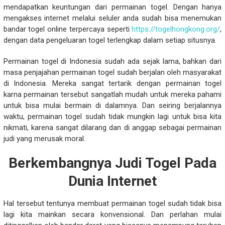
mendapatkan keuntungan dari permainan togel. Dengan hanya
mengakses internet melalui seluler anda sudah bisa menemukan
bandar togel online terpercaya seperti
https://togelhongkong.org/
,
dengan data pengeluaran togel terlengkap dalam setiap situsnya.
Permainan togel di Indonesia sudah ada sejak lama, bahkan dari
masa penjajahan permainan togel sudah berjalan oleh masyarakat
di Indonesia. Mereka sangat tertarik dengan permainan togel
karna permainan tersebut sangatlah mudah untuk mereka pahami
untuk bisa mulai bermain di dalamnya. Dan seiring berjalannya
waktu, permainan togel sudah tidak mungkin lagi untuk bisa kita
nikmati, karena sangat dilarang dan di anggap sebagai permainan
judi yang merusak moral.
Berkembangnya Judi Togel Pada
Dunia Internet
Hal tersebut tentunya membuat permainan togel sudah tidak bisa
lagi kita mainkan secara konvensional. Dan perlahan mulai