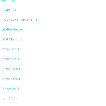
Togel178
indo7poker link alternatif
Slot88 Resmi
Slot Mahjong
PutarSlot88
PutarSlot88
Putar Slot88
Putar Slot88
PutarSlot88
Indo7Poker