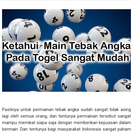
Pastinya untuk permainan tebak angka sudah sangat tidak asing
lagi oleh semua orang, dan tentunya permainan tersebut sangat
mampu memikat siapa saja dengan memberikan kepuasan dalam
bermain. Dan tentunya bagi masyarakat Indonesia sangat paham