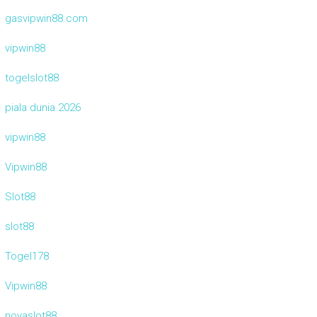
gasvipwin88.com
vipwin88
togelslot88
piala dunia 2026
vipwin88
Vipwin88
Slot88
slot88
Togel178
Vipwin88
novaslot88