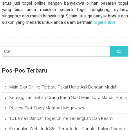
situs judi togel online dengan banyaknya pilihan pasaran togel
yang bisa anda mainkan seperti togel hongkong, sydney,
singapore dan masih banyak lagi. Selain itu juga banyak bonus dan
diskon yang menarik untuk anda dalam bermain
togel online
.
Pos-Pos Terbaru
Main Slot Online Terbaru Pakai Uang Asli Dengan Mudah
Keunggulan Setiap Orang Pada Saat Main Toto Macau Pools
Review Slot Spicy Meatball Megaways
10 Laman Bandar Togel Online Terlengkap Dan Resmi
Kumpulan Web Judi Slot Terbaik dan Populer Paling Gacor di